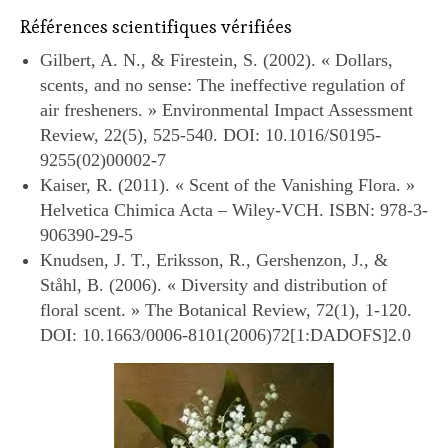
Références scientifiques vérifiées
Gilbert, A. N., & Firestein, S. (2002). « Dollars,
scents, and no sense: The ineffective regulation of
air fresheners. » Environmental Impact Assessment
Review, 22(5), 525-540. DOI: 10.1016/S0195-
9255(02)00002-7
Kaiser, R. (2011). « Scent of the Vanishing Flora. »
Helvetica Chimica Acta – Wiley-VCH. ISBN: 978-3-
906390-29-5
Knudsen, J. T., Eriksson, R., Gershenzon, J., &
Ståhl, B. (2006). « Diversity and distribution of
floral scent. » The Botanical Review, 72(1), 1-120.
DOI: 10.1663/0006-8101(2006)72[1:DADOFS]2.0