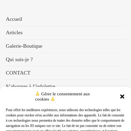
Accueil
Articles
Galerie-Boutique
Qui suis-je ?
CONTACT
S’abonner à l’infolettre
Gérer le consentement aux
cookies
Mon compte
Pour offrir les meilleures expériences, nous utilisons des technologies telles que les
Panier
cookies pour stocker et/ou accéder aux informations des appareils. Le fait de consentir
à ces technologies nous permettra de traiter des données telles que le comportement de
Académie Olfactive Connexion®
navigation ou les ID uniques sur ce site. Le fait de ne pas consentir ou de retirer son