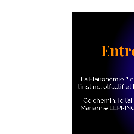
Entr
La Flaironomie™ es
l’instinct olfactif 
Ce chemin, je l’a
Marianne LEPRINCE