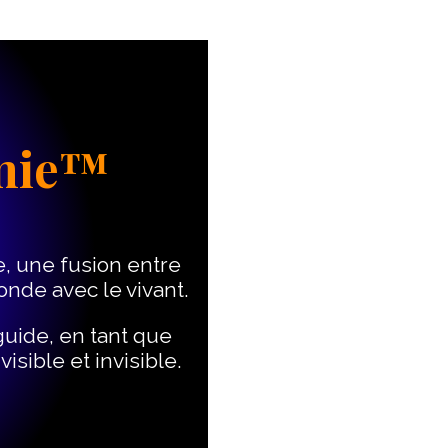
omie™
e, une fusion entre
fonde avec le vivant.
 guide, en tant que
sible et invisible.