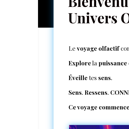
Bienvenu
Univers O
Le
voyage olfactif
com
Explore
la
puissance
Éveille
tes
sens
.
Sens
.
Ressens
.
CONNE
Ce voyage commenc