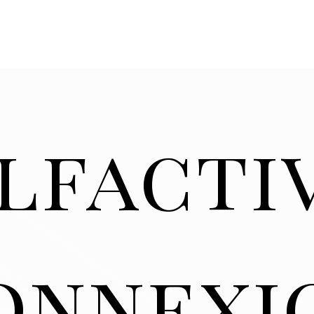
lfacti
onnexi