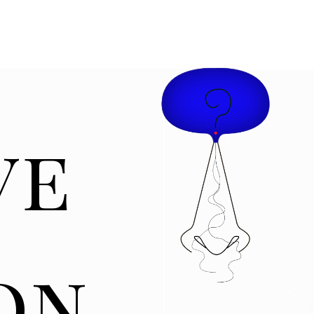
ve
on