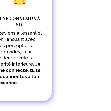
UNE CONNEXION À
SOI
Reviens à l’essentiel
en renouant avec
tes perceptions
profondes, là où
l’odeur révèle ta
vérité intérieure.
Je
me connecte, tu te
reconnectes à ton
essence.