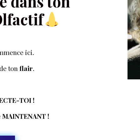
e dans ton
lfactif
mence ici.
de ton
flair
.
CTE-TOI !
e MAINTENANT !