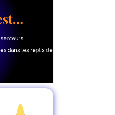
est…
s senteurs.
ées dans les replis de