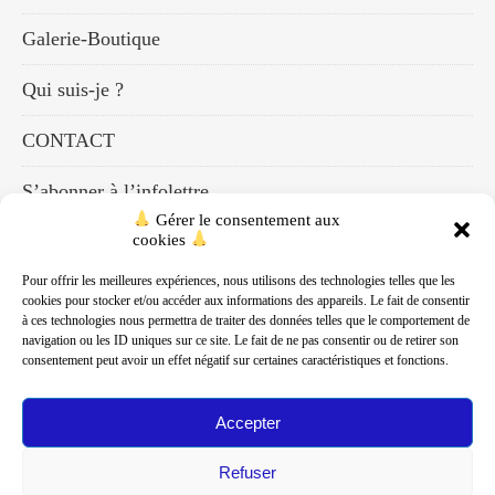
Galerie-Boutique
Qui suis-je ?
CONTACT
S’abonner à l’infolettre
Gérer le consentement aux
cookies
Mon compte
Pour offrir les meilleures expériences, nous utilisons des technologies telles que les
Panier
cookies pour stocker et/ou accéder aux informations des appareils. Le fait de consentir
à ces technologies nous permettra de traiter des données telles que le comportement de
Académie Olfactive Connexion®
navigation ou les ID uniques sur ce site. Le fait de ne pas consentir ou de retirer son
consentement peut avoir un effet négatif sur certaines caractéristiques et fonctions.
Accepter
Tous les concepts et termes relatifs à la Flaironomie™ sont en
Refuser
cours de dépôt par Marianne Leprince. 2024