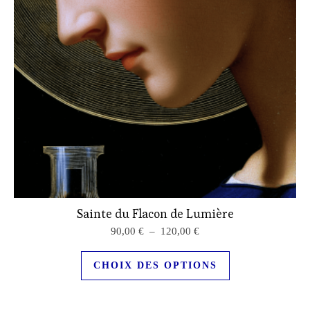
Sainte du Flacon de Lumière
Plage de prix : 90,00 € à
90,00
€
–
120,00
€
Ce produit a plu
CHOIX DES OPTIONS