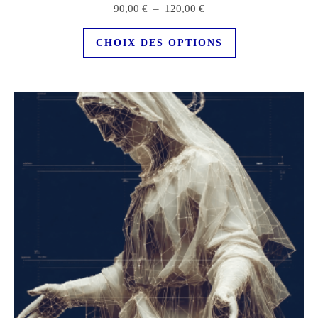
Plage de prix : 90,00 € à
90,00
€
–
120,00
€
Ce produit a plu
CHOIX DES OPTIONS